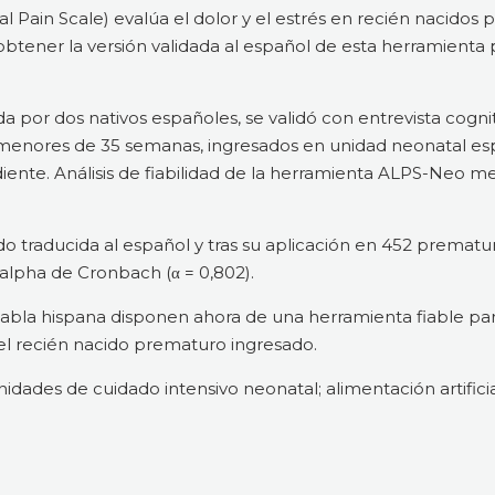
l Pain Scale) evalúa el dolor y el estrés en recién nacidos
btener la versión validada al español de esta herramienta 
da por dos nativos españoles, se validó con entrevista cognit
menores de 35 semanas, ingresados en unidad neonatal esp
diente. Análisis de fiabilidad de la herramienta ALPS-Neo 
o traducida al español y tras su aplicación en 452 premat
 alpha de Cronbach (α = 0,802).
abla hispana disponen ahora de una herramienta fiable para
 del recién nacido prematuro ingresado.
dades de cuidado intensivo neonatal; alimentación artificia