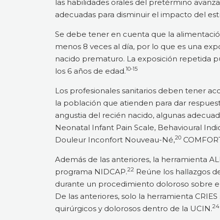
las habilidades orales del pretérmino avanza
adecuadas para disminuir el impacto del es
Se debe tener en cuenta que la alimentación
menos 8 veces al día, por lo que es una expo
nacido prematuro. La exposición repetida pue
10-15
los 6 años de edad.
Los profesionales sanitarios deben tener a
la población que atienden para dar respuesta
angustia del recién nacido, algunas adecuad
Neonatal Infant Pain Scale, Behavioural Indic
20
Douleur Inconfort Nouveau-Né,
COMFORTn
Además de las anteriores, la herramienta AL
22
programa NIDCAP.
Reúne los hallazgos d
durante un procedimiento doloroso sobre e
De las anteriores, solo la herramienta CRIE
24
quirúrgicos y dolorosos dentro de la UCIN.