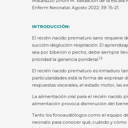
Matarazzo Zinoni M. Validación de la escala
Enferm Neonatal. Agosto 2022; 39: 15-21.
INTRODUCCIÓN:
El recién nacido prematuro sano requiere d
succión-deglución-respiración. El aprendizaje
sea por biberón o pecho, debe siempre lle
1,2
prioridad la ganancia ponderal.
El recién nacido prematuro es inmaduro tant
particularidades está la forma de expresar do
respuestas viscerales, el estado motor, las ex
La alimentación oral para el recién nacido 
alimentación provoca disminución del bienes
Tanto los fonoaudiólogos como el equipo de
neonato para conocer qué, cuándo y cómo ot