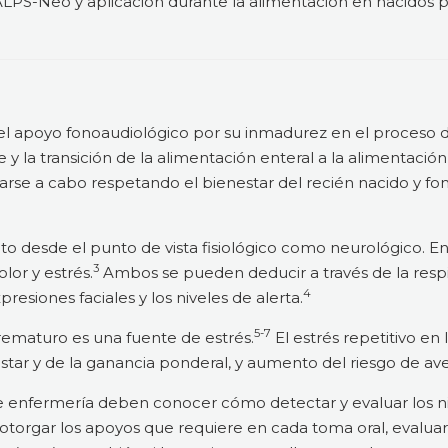
 ALPS-Neo y aplicación durante la alimentación en nacidos
el apoyo fonoaudiológico por su inmadurez en el proceso 
 y la transición de la alimentación enteral a la alimentació
varse a cabo respetando el bienestar del recién nacido y
o desde el punto de vista fisiológico como neurológico. En
3
lor y estrés.
Ambos se pueden deducir a través de la respira
4
presiones faciales y los niveles de alerta.
5-7
prematuro es una fuente de estrés.
El estrés repetitivo e
tar y de la ganancia ponderal, y aumento del riesgo de aver
 enfermería deben conocer cómo detectar y evaluar los ni
orgar los apoyos que requiere en cada toma oral, evaluar