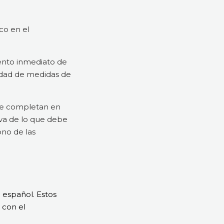
co en el
mento inmediato de
sidad de medidas de
 se completan en
iva de lo que debe
ono de las
 español. Estos
 con el