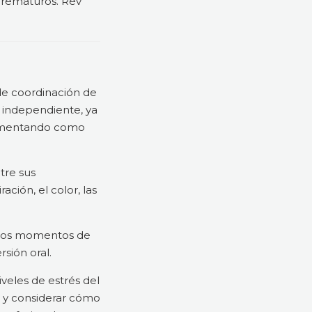
 prematuros. Rev
de coordinación de
n independiente, ya
 fomentando como
tre sus
ción, el color, las
n los momentos de
sión oral.
veles de estrés del
 y considerar cómo