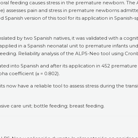
t oral feeding causes stress in the premature newborn. The
cale) assesses pain and stress in premature newborns admitt
d Spanish version of this tool for its application in Spanish
slated by two Spanish natives, it was validated with a cognit
 applied in a Spanish neonatal unit to premature infants un
feeding. Reliability analysis of the ALPS-Neo tool using Cron
ed into Spanish and after its application in 452 premature i
ha coefficient (α = 0.802).
 now have a reliable tool to assess stress during the transi
ive care unit; bottle feeding; breast feeding.