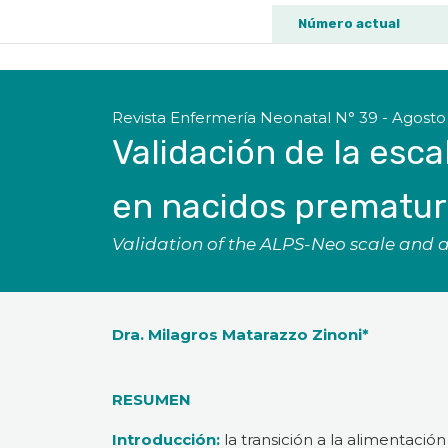
Número actual
Revista Enfermería Neonatal N° 39 - Agosto
Validación de la esc
en nacidos prematu
Validation of the ALPS-Neo scale and a
Dra. Milagros Matarazzo Zinoni*
RESUMEN
Introducción:
la transición a la alimentaci