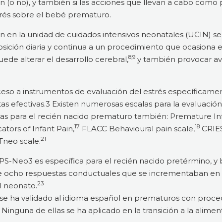
n (o no), y también si las acciones que llevan a cabo como 
trés sobre el bebé prematuro.
 en la unidad de cuidados intensivos neonatales (UCIN) se 
sición diaria y continua a un procedimiento que ocasiona es
8,9
de alterar el desarrollo cerebral,
y también provocar ave
cceso a instrumentos de evaluación del estrés específicame
s efectivas.3 Existen numerosas escalas para la evaluación
as para el recién nacido prematuro también: Premature Infa
17
18
ators of Infant Pain,
FLACC Behavioural pain scale,
CRIES
21
eo scale.
PS-Neo3 es específica para el recién nacido pretérmino, y 
e ocho respuestas conductuales que se incrementaban en f
23
l neonato.
S se ha validado al idioma español en prematuros con proc
Ninguna de ellas se ha aplicado en la transición a la aliment