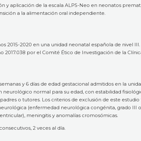
ción y aplicación de la escala ALPS-Neo en neonatos prema
sición a la alimentación oral independiente.
ños 2015-2020 en una unidad neonatal española de nivel III
 2017.038 por el Comité Ético de Investigación de la Clínic
emanas y 6 días de edad gestacional admitidos en la unid
n neurológico normal para su edad, con estabilidad fisiológi
adres o tutores. Los criterios de exclusión de este estudi
eurológica (enfermedad neurológica congénita, grado III 
iventricular), meningitis y anomalías cromosómicas.
onsecutivos, 2 veces al día.