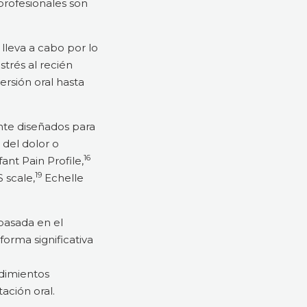
profesionales son
lleva a cabo por lo
trés al recién
rsión oral hasta
nte diseñados para
 del dolor o
16
nt Pain Profile,
19
 scale,
Echelle
basada en el
orma significativa
edimientos
ación oral.