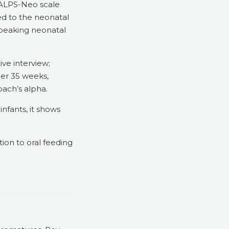
 ALPS-Neo scale
ed to the neonatal
-speaking neonatal
ive interview;
der 35 weeks,
bach’s alpha.
nfants, it shows
tion to oral feeding