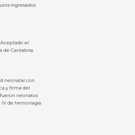
turos ingresados
. Aceptado el
a de Cantabria.
ad neonatal con
ca y firma del
o fueron neonatos
o IV de hemorragia