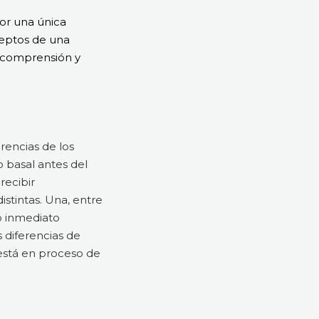
por una única
ceptos de una
la comprensión y
erencias de los
 basal antes del
recibir
stintas. Una, entre
do inmediato
s diferencias de
está en proceso de