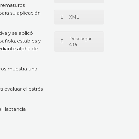
 prematuros
para su aplicación
XML
iva y se aplicó
Descargar
añola, estables y
cita
mediante alpha de
uros muestra una
 evaluar el estrés
l; lactancia