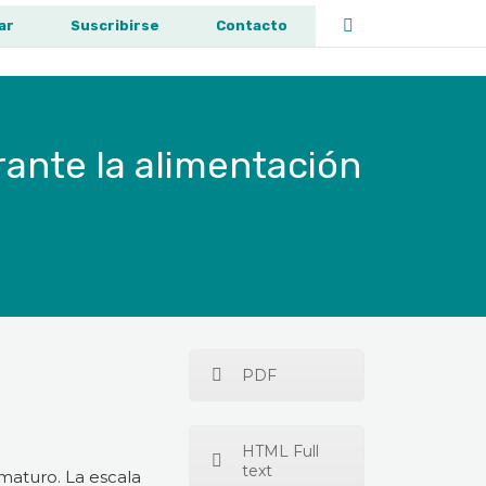
ar
Suscribirse
Contacto
rante la alimentación
PDF
HTML Full
text
ematuro. La escala