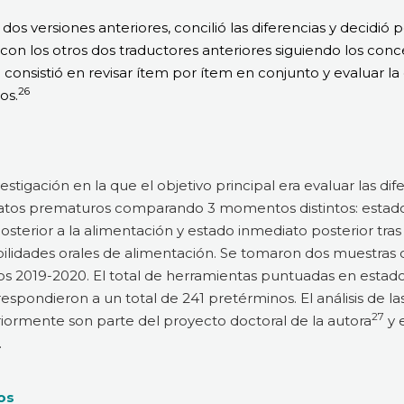
dos versiones anteriores, concilió las diferencias y decidió 
o con los otros dos traductores anteriores siguiendo los con
va consistió en revisar ítem por ítem en conjunto y evaluar 
26
os.
stigación en la que el objetivo principal era evaluar las dif
natos prematuros comparando 3 momentos distintos: estado
osterior a la alimentación y estado inmediato posterior tras 
ilidades orales de alimentación. Se tomaron dos muestras di
años 2019-2020. El total de herramientas puntuadas en esta
respondieron a un total de 241 pretérminos. El análisis de la
27
iormente son parte del proyecto doctoral de la autora
y 
.
tos