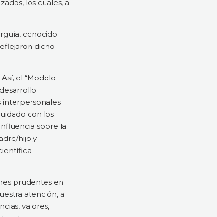
dos, los cuales, a
arguía, conocido
eflejaron dicho
 Así, el “Modelo
desarrollo
s interpersonales
cuidado con los
nfluencia sobre la
adre/hijo y
ientífica
iones prudentes en
uestra atención, a
cias, valores,