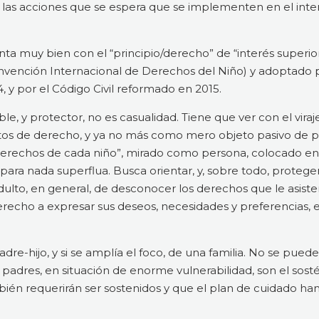
an las acciones que se espera que se implementen en el inte
a muy bien con el “principio/derecho” de “interés superior
Convención Internacional de Derechos del Niño) y adoptado 
 y por el Código Civil reformado en 2015.
le, y protector, no es casualidad. Tiene que ver con el vira
etos de derecho, y ya no más como mero objeto pasivo de pr
 derechos de cada niño”, mirado como persona, colocado en 
para nada superflua. Busca orientar, y, sobre todo, proteger
dulto, en general, de desconocer los derechos que le asis
derecho a expresar sus deseos, necesidades y preferencias, e
e-hijo, y si se amplía el foco, de una familia. No se puede
 padres, en situación de enorme vulnerabilidad, son el sos
bién requerirán ser sostenidos y que el plan de cuidado ha