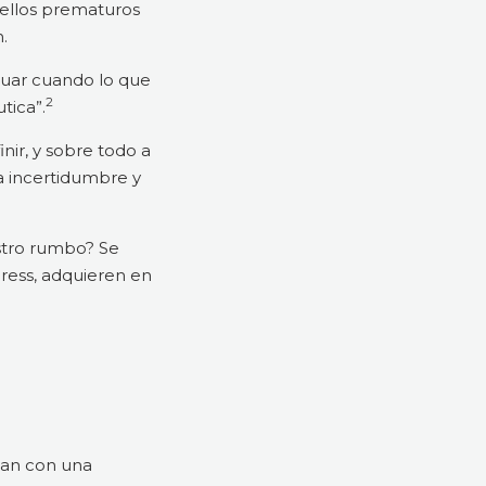
uellos prematuros
.
tuar cuando lo que
2
tica”.
nir, y sobre todo a
a incertidumbre y
stro rumbo? Se
dress, adquieren en
ntan con una