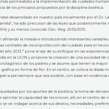
 más permeables a la implementación de cuidados humaniza
ia de los principios propuestos por la disciplina bioética.
atal desarrollado en nuestro país inicialmente por el Dr. L
milia”, ha sido precursor de las leyes que posteriormente r
2004) y su menos conocido Dec. Reg. 2035/2015.
afinando la mirada e introduciendo interesantes variables.
idas centrales de neuroprotección del cuidado para el neuro
4
del año 2013,
pone el eje de su enfoque en las experiencia
stadía en la UCIN y propone la creación de una sociedad de 
 protagónico de los padres y se asume que tienen la mayor i
 grafica en forma de flor. En el centro, se coloca la díada m
iel a piel siempre que sea posible, con base en evidencia c
 auxiliados por los aportes de la bioética, la toma de decis
ejercitar la capacidad de reconocer, allí, en el centro de n
o se ve: indagar acerca de sus deseos, necesidades, preferen