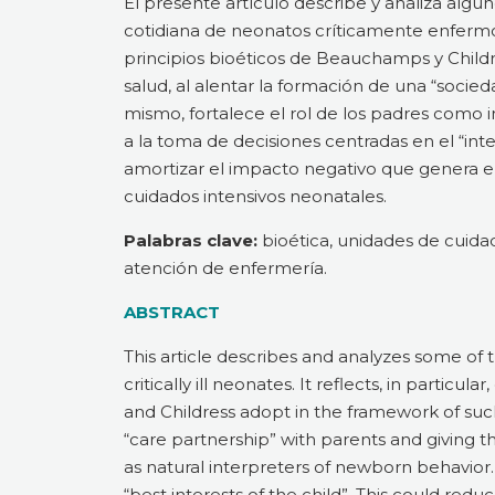
El presente artículo describe y analiza algun
cotidiana de neonatos críticamente enfermos.
principios bioéticos de Beauchamps y Child
salud, al alentar la formación de una “socied
mismo, fortalece el rol de los padres como in
a la toma de decisiones centradas en el “inte
amortizar el impacto negativo que genera en
cuidados intensivos neonatales.
Palabras clave:
bioética, unidades de cuidad
atención de enfermería.
ABSTRACT
This article describes and analyzes some of th
critically ill neonates. It reflects, in particu
and Childress adopt in the framework of such
“care partnership” with parents and giving th
as natural interpreters of newborn behavio
“best interests of the child”. This could red