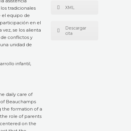
la asistencia
XML
los tradicionales
e el equipo de
participación en el
Descargar
vez, se los alienta
cita
 de conflictos y
n una unidad de
rollo infantil,
he daily care of
ples of Beauchamps
 the formation of a
 the role of parents
 centered on the
pact that the