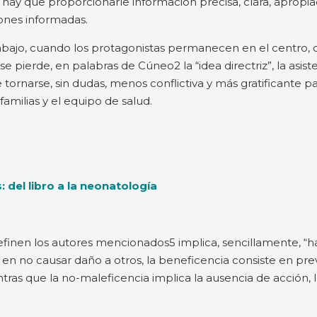
da hay que proporcionarle información precisa, clara, apropi
ones informadas.
rabajo, cuando los protagonistas permanecen en el centro, 
e pierde, en palabras de Cúneo2 la “idea directriz”, la asist
tornarse, sin dudas, menos conflictiva y más gratificante pa
familias y el equipo de salud.
 del libro a la neonatología
definen los autores mencionados5 implica, sencillamente, “ha
te en no causar daño a otros, la beneficencia consiste en pre
ntras que la no-maleficencia implica la ausencia de acción, 