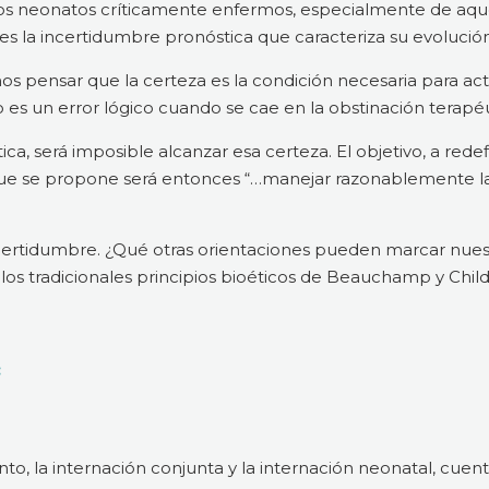
e los neonatos críticamente enfermos, especialmente de aq
 la incertidumbre pronóstica que caracteriza su evolución
pensar que la certeza es la condición necesaria para ac
o es un error lógico cuando se cae en la obstinación terapéu
, será imposible alcanzar esa certeza. El objetivo, a redefi
que se propone será entonces “…manejar razonablemente l
certidumbre. ¿Qué otras orientaciones pueden marcar nue
 los tradicionales principios bioéticos de Beauchamp y Chil
:
nto, la internación conjunta y la internación neonatal, cue