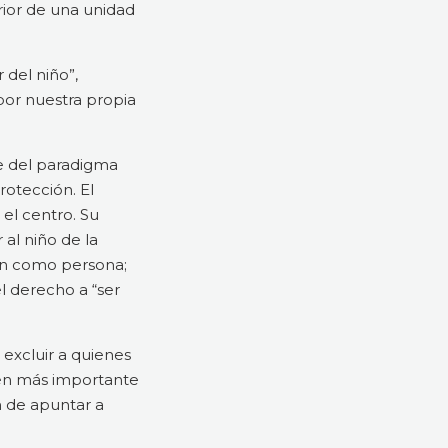
rior de una unidad
 del niño”,
por nuestra propia
je del paradigma
otección. El
el centro. Su
 al niño de la
ten como persona;
l derecho a “ser
 excluir a quienes
tén más importante
n de apuntar a