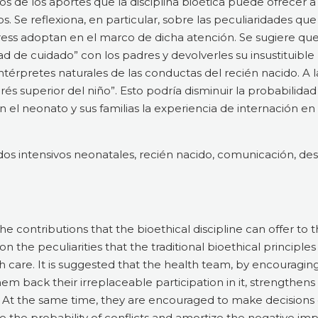
os de los aportes que la disciplina bioética puede ofrecer a 
 Se reflexiona, en particular, sobre las peculiaridades que 
ress adoptan en el marco de dicha atención. Se sugiere qu
ad de cuidado” con los padres y devolverles su insustituible 
térpretes naturales de las conductas del recién nacido. A la 
rés superior del niño”. Esto podría disminuir la probabilidad
 el neonato y sus familias la experiencia de internación e
os intensivos neonatales, recién nacido, comunicación, desar
e contributions that the bioethical discipline can offer to t
lar, on the peculiarities that the traditional bioethical princi
 care. It is suggested that the health team, by encouraging
em back their irreplaceable participation in it, strengthens
r. At the same time, they are encouraged to make decisions
uce the probability of conflicts and amortize the negative im