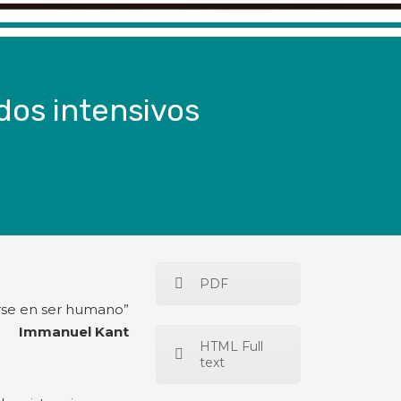
dos intensivos
PDF
rse en ser humano”
Immanuel Kant
HTML Full
text