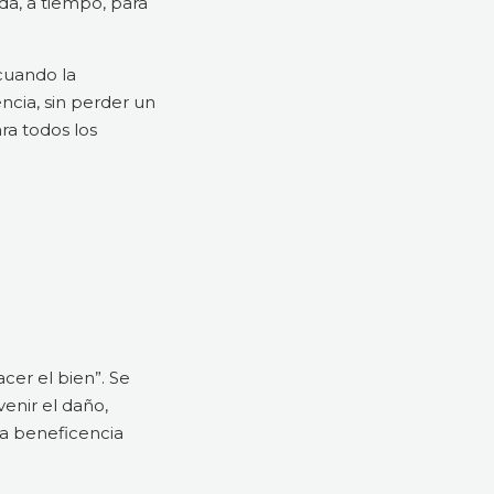
ada, a tiempo, para
cuando la
encia, sin perder un
ra todos los
cer el bien”. Se
venir el daño,
la beneficencia