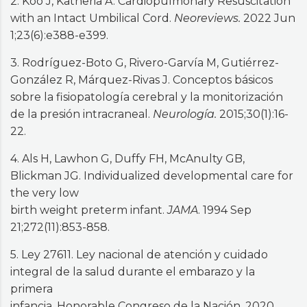
2. Koo J, Katheria A. Cardiopulmonary Resuscitation
with an Intact Umbilical Cord.
Neoreviews.
2022 Jun
1;23(6):e388-e399.
3. Rodríguez-Boto G, Rivero-Garvía M, Gutiérrez-
González R, Márquez-Rivas J. Conceptos básicos
sobre la fisiopatología cerebral y la monitorización
de la presión intracraneal.
Neurología.
2015;30(1):16-
22.
4. Als H, Lawhon G, Duffy FH, McAnulty GB,
Blickman JG. Individualized developmental care for
the very low
birth weight preterm infant.
JAMA
. 1994 Sep
21;272(11):853-858.
5. Ley 27611. Ley nacional de atención y cuidado
integral de la salud durante el embarazo y la
primera
infancia. Honorable Congreso de la Nación, 2020.