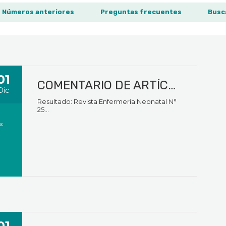
Números anteriores
Preguntas frecuentes
Busc
01
COMENTARIO DE ARTÍCULO: Agresividad y desempeño del equipo médico
Dic
Resultado: Revista Enfermería Neonatal N°
25...
01