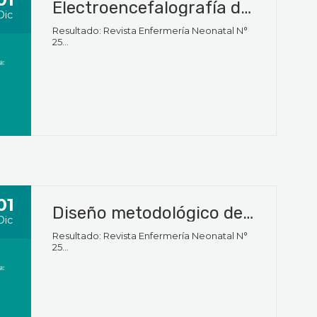
Electroencefalografía de amplitud integrada en neonatología: cuidados de enfermería
Dic
Resultado: Revista Enfermería Neonatal N°
25...
01
Diseño metodológico de un estudio de investigación
Dic
Resultado: Revista Enfermería Neonatal N°
25...