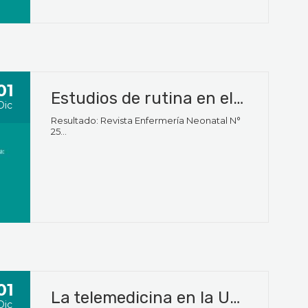
01
Estudios de rutina en el recién nacido: pesquisa neonatal
Dic
Resultado: Revista Enfermería Neonatal N°
25...
01
La telemedicina en la Unidad de Cuidados Intensivos Neonatales
Dic