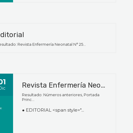
ditorial
sultado: Revista Enfermería Neonatal N° 25...
01
Revista Enfermería Neonatal | Año 9 | N°25 | Diciembre 2017
Dic
Resultado: Números anteriores, Portada
Princ...
● EDITORIAL <span style="...