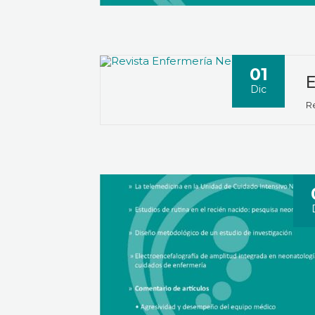
01
E
Dic
Re